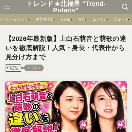
トレンド★北極星 “Trend-
Polaris”
イバシーポリシー
運営者情報
Home
美容
エンタメ
スポーツ
【2026年最新版】上白石萌音と萌歌の違
いを徹底解説！人気・身長・代表作から
見分け方まで
広告
エンタメ