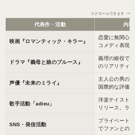
スクロールできます
代表作・活動
内容
恋愛に無関心な
映画『ロマンティック・キラー』
コメディ表現
義理の娘役で
ドラマ『義母と娘のブルース』
のリアリティ
主人公の男の
声優『未来のミライ』
国際的な評価
洋楽テイスト
歌手活動「adieu」
リリース。ラ
プライベート
SNS・発信活動
でファンとの