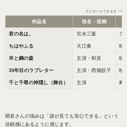
スクロールできます
作品名
役名・役柄
君の名は。
宮水三葉
ア
ちはやふる
大江奏
映
羊と鋼の森
主演・和音
映
35年目のラブレター
主演・西畑皎子
映
千と千尋の神隠し（舞台）
主演
舞
萌音さんの強みは「誰が見ても安心できる」という
信頼感にあるように感じます。