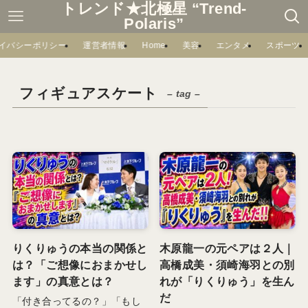
トレンド★北極星 “Trend-
Polaris”
イバシーポリシー
運営者情報
Home
美容
エンタメ
スポーツ
フィギュアスケート
– tag –
りくりゅうの本当の関係と
木原龍一の元ペアは２人｜
は？「ご想像におまかせし
高橋成美・須崎海羽との別
ます」の真意とは？
れが「りくりゅう」を生ん
だ
「付き合ってるの？」「もし