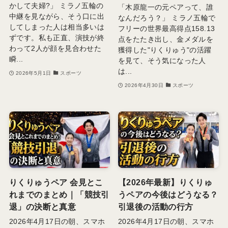
かして夫婦?」 ミラノ五輪の
「木原龍一の元ペアって、誰
中継を見ながら、そう口に出
なんだろう？」 ミラノ五輪で
してしまった人は相当多いは
フリーの世界最高得点158.13
ずです。私も正直、演技が終
点をたたき出し、金メダルを
わって2人が顔を見合わせた
獲得した"りくりゅう"の活躍
瞬...
を見て、そう気になった人
は...
2026年5月1日
スポーツ
2026年4月30日
スポーツ
りくりゅうペア 会見とこ
【2026年最新】りくりゅ
れまでのまとめ｜「競技引
うペアの今後はどうなる？
退」の決断と真意
引退後の活動の行方
2026年4月17日の朝、スマホ
2026年4月17日の朝、スマホ