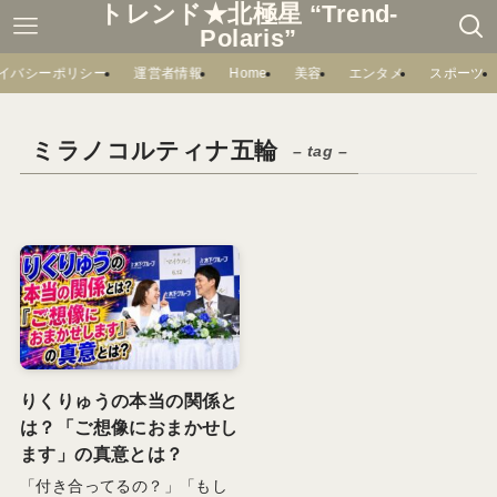
トレンド★北極星 “Trend-
Polaris”
イバシーポリシー
運営者情報
Home
美容
エンタメ
スポーツ
ミラノコルティナ五輪
– tag –
りくりゅうの本当の関係と
は？「ご想像におまかせし
ます」の真意とは？
「付き合ってるの？」「もし