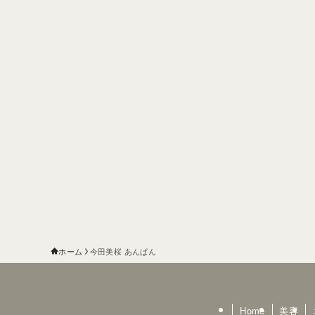
ホーム
今田美桜 あんぱん
Home
美容