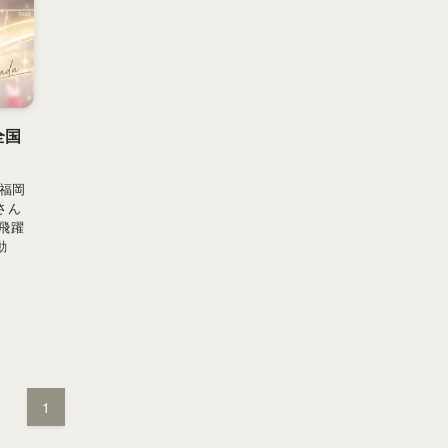
全国
福岡
さん
飛躍
動
1