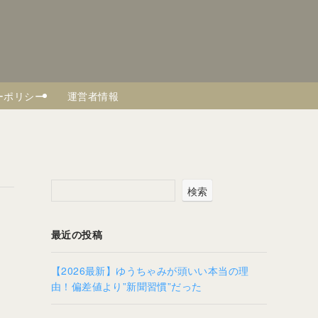
ーポリシー
運営者情報
検索
最近の投稿
【2026最新】ゆうちゃみが頭いい本当の理
由！偏差値より”新聞習慣”だった