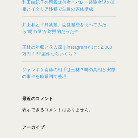
和田由紀子の両親は何者？バレー経験者説の真
相とイタリア移籍で注目の家族構成
井上和と平野紫耀、恋愛遍歴を比べてみた
ら”噂の量”が対照的だった件！
王林の年収と収入源｜Instagramだけで2,000
万円？PR案件ならいくら？
ジャンポケ斎藤の相手は王林？噂の真相と実際
の事件を時系列で整理
最近のコメント
表示できるコメントはありません。
アーカイブ