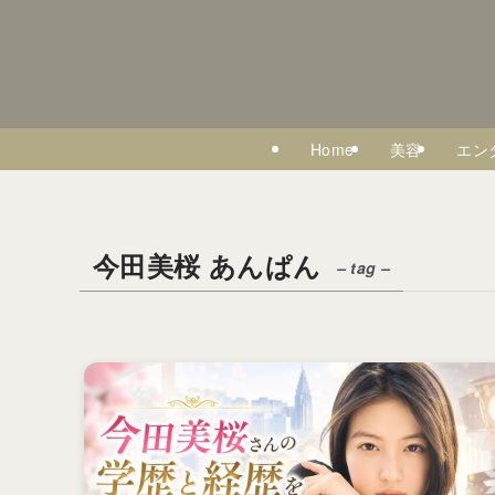
Home
美容
エン
今田美桜 あんぱん
– tag –