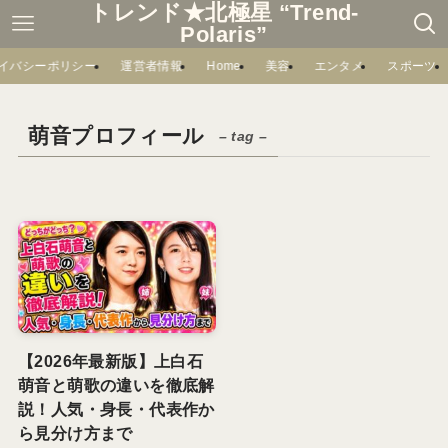
トレンド★北極星 “Trend-
Polaris”
イバシーポリシー
運営者情報
Home
美容
エンタメ
スポーツ
萌音プロフィール
– tag –
【2026年最新版】上白石
萌音と萌歌の違いを徹底解
説！人気・身長・代表作か
ら見分け方まで