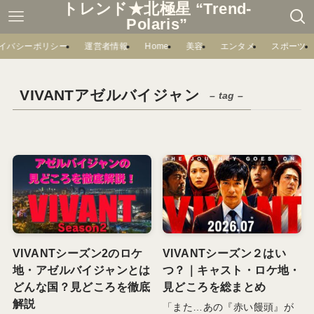
トレンド★北極星 “Trend-
Polaris”
イバシーポリシー
運営者情報
Home
美容
エンタメ
スポーツ
VIVANTアゼルバイジャン
– tag –
VIVANTシーズン2のロケ
VIVANTシーズン２はい
地・アゼルバイジャンとは
つ？｜キャスト・ロケ地・
どんな国？見どころを徹底
見どころを総まとめ
解説
「また…あの『赤い饅頭』が