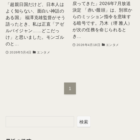
戻ってきた」2026年7月放送
「超親日国だけど、日本人は
決定 「赤い饅頭」は、別班か
よく知らない、面白い神話の
らのミッション指令を意味す
ある国」 福澤克雄監督がそう
る暗号です。乃木（堺 雅人）
語ったとき、私は正直「アゼ
が次の任務を命じられると
ルバイジャン……どこだっ
き...
け」と思いました。モンゴル
のと...
2026年4月18日
エンタメ
2026年5月4日
エンタメ
1
検索