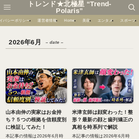
トレンド★北極星 “Trend-
Polaris”
イバシーポリシー
運営者情報
Home
美容
エンタメ
スポーツ
2026年6月
– date –
山本由伸の実家はお金持
米津玄師は顔変わった！整
ち？５つの根拠を信頼度別
形？最新の顔と歯列矯正の
に検証してみた！
真相を時系列で解説
本記事の情報は2026年6月時
本記事の情報は2026年6月時