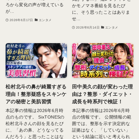
ろから変化の声が増えている
かモノマネ番組を見るたび
が...
に、そう思ったことはありま
せ...
2026年6月17日
エンタメ
2026年6月14日
エンタメ
松村北斗の鼻が綺麗すぎる
田中美久の顔が変わった理
理由！整形疑惑をスキンケ
由は？整形・ダイエット・
アの秘密と美肌習慣
成長を時系列で検証！
本記事の情報は2026年6月時
本記事の情報は2026年6月時
点のものです。 SixTONESの
点の情報です。 公開情報の範
松村北斗さんの顔を見るたび
囲では、整形を示す決定的な
に、「あの鼻、どうなってる
証拠はなく、「していない」
んだろう」と思ったことはな
という結論に近いと考えられ