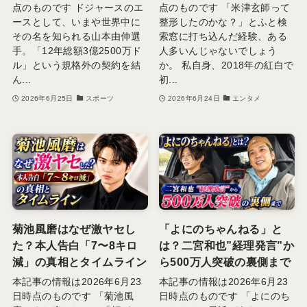
点のものです ドジャースのエ
点のものです 「米津玄師って
ースとして、いまや世界中に
整形したのかな？」とふと検
その名を知られる山本由伸選
索窓に打ち込んだ経験、ある
手。「12年総額3億2500万ド
人多いんじゃないでしょう
ル」という規格外の契約を結
か。 私自身、2018年の紅白で
ん...
初...
2026年6月25日
スポーツ
2026年6月24日
エンタメ
菊池風磨はなぜ激ヤセし
「よにのちゃんねる」と
た？本人告白「7〜8キロ
は？二宮和也”経理発言”か
減」の真相とタイムライン
ら500万人突破の裏側まで
本記事の情報は2026年6月23
本記事の情報は2026年6月23
日時点のものです 「菊池風
日時点のものです 「よにのち