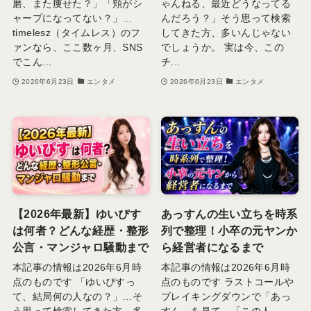
磨、また痩せた？」「頬がシ
ゃんねる、最近どうなってる
ャープになってない？」…
んだろう？」そう思って検索
timelesz（タイムレス）のフ
してきた方、多いんじゃない
ァンなら、ここ数ヶ月、SNS
でしょうか。 実は今、この
でこん...
チ...
2026年6月23日
エンタメ
2026年6月23日
エンタメ
【2026年最新】ゆいぴす
あっすんの生い立ちを時系
は何者？どんな経歴・整形
列で整理！小卒の元ヤンか
公言・マンジャロ騒動まで
ら経営者になるまで
本記事の情報は2026年6月時
本記事の情報は2026年6月時
点のものです 「ゆいぴすっ
点のものです ラストコールや
て、結局何の人なの？」…そ
ブレイキングダウンで「あっ
う思って検索してきた方、多
すん」を見て、「この人、