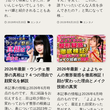
いんじゃないでしょうか。 キ
誰？いったいどんな人生を歩
ャバ嬢と紹介されることもあ
んできたの？」と気になって
れ...
検...
2026年6月20日
エンタメ
2026年6月20日
エンタメ
2026年最新・ウンチェ整
2026年最新・よよよちゃ
形の真相は？４つの理由で
んの整形疑惑を徹底検証！
顔変化を解説
顔が変わった理由とメイク
技術の真実
本記事の情報は2026年6月時
点のものです。 先に結論をお
本記事の情報は2026年6月時
伝えすると…目は幼少期から
点のものです。 「よよよちゃ
変わっておらず整形の根拠は
んって、最近また顔変わった
薄い、鼻については2023年ご
気がする…」 鬼レンチャンと