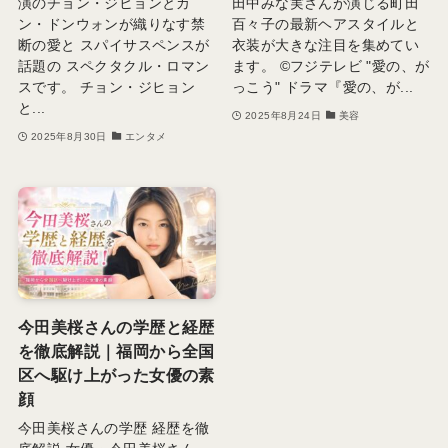
演のチョン・ジヒョンとカ
田中みな実さんが演じる町田
ン・ドンウォンが織りなす禁
百々子の最新ヘアスタイルと
断の愛と スパイサスペンスが
衣装が大きな注目を集めてい
話題の スペクタクル・ロマン
ます。 ©フジテレビ "愛の、が
スです。 チョン・ジヒョン
っこう" ドラマ『愛の、が...
と...
2025年8月24日
美容
2025年8月30日
エンタメ
今田美桜さんの学歴と経歴
を徹底解説｜福岡から全国
区へ駆け上がった女優の素
顔
今田美桜さんの学歴 経歴を徹