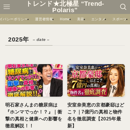
トレンド★北極星 “Trend-
Polaris”
イバシーポリシー
運営者情報
Home
美容
エンタメ
スポーツ
2025年
– date –
明石家さんまの糖尿病は
安室奈美恵の京都豪邸はど
『ホンマでっか！？』｜衝
こ？｜7億円の真相と物件
撃の真相と健康への影響を
名を徹底調査【2025年最
徹底解説！！
新】