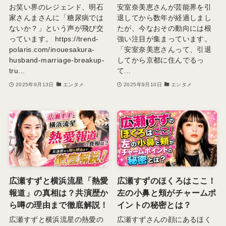
お笑い界のレジェンド、明石
安室奈美恵さんが芸能界を引
家さんまさんに「糖尿病では
退してから数年が経過しまし
ないか？」という声が飛び交
たが、今なおその動向には根
っています。 https://trend-
強い注目が集まっています。
polaris.com/inouesakura-
「安室奈美恵さんって、引退
husband-marriage-breakup-
してから京都に住んでるっ
tru...
て...
2025年9月13日
エンタメ
2025年9月10日
エンタメ
広瀬すずと横浜流星「熱愛
広瀬すずのほくろはここ！
報道」の真相は？共演歴か
左の小鼻と頬がチャームポ
ら噂の理由まで徹底解説！
イントの秘密とは？
広瀬すずと横浜流星の熱愛の
広瀬すずさんの顔にあるほく