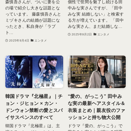
森慎吾さんが、ついに妻を公
個性で世間を魅了し続ける田
の場で紹介し大きな話題とな
中みな実さんですが、「田中
っています。 藤森慎吾さんと
みな実 結婚しない」と検索す
ミヅキさんの結婚が話題にな
る方が増えています。 「田中
ったとき、私自身が「ラブ
みな実さん、まだ結婚しな...
ト...
2025年9月2日
エンタメ
2025年9月4日
エンタメ
韓国ドラマ『北極星』｜チ
“愛の、がっこう” 田中み
ョン・ジヒョン × カン・
な実の最新ヘアスタイル＆
ドンウォン禁断の愛とスパ
衣装まとめ｜親友役のファ
イサスペンスのすべて
ッションと持ち物大公開
韓国ドラマ『北極星』は、主
ドラマ『愛の、がっこう』で