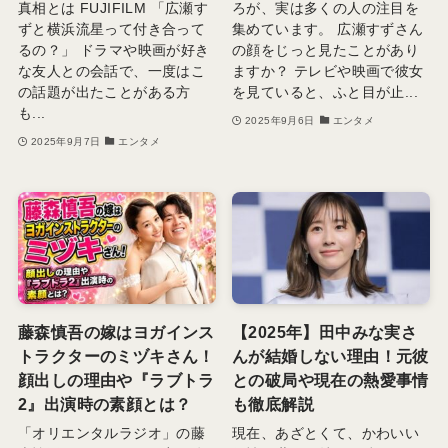
真相とは FUJIFILM 「広瀬す
ろが、実は多くの人の注目を
ずと横浜流星って付き合って
集めています。 広瀬すずさん
るの？」 ドラマや映画が好き
の顔をじっと見たことがあり
な友人との会話で、一度はこ
ますか？ テレビや映画で彼女
の話題が出たことがある方
を見ていると、ふと目が止...
も...
2025年9月6日
エンタメ
2025年9月7日
エンタメ
藤森慎吾の嫁はヨガインス
【2025年】田中みな実さ
トラクターのミヅキさん！
んが結婚しない理由！元彼
顔出しの理由や『ラブトラ
との破局や現在の熱愛事情
2』出演時の素顔とは？
も徹底解説
「オリエンタルラジオ」の藤
現在、あざとくて、かわいい