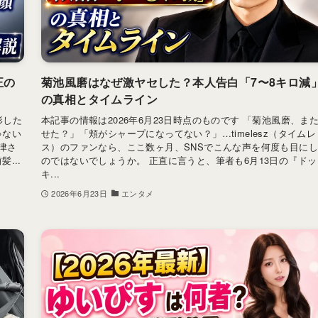
正の
菊池風磨はなぜ激ヤセした？本人告白「7〜8キロ減
の真相とタイムライン
形した
本記事の情報は2026年6月23日時点のものです 「菊池風磨、ま
ゃない
せた？」「頬がシャープになってない？」…timelesz（タイムレ
津さ
ス）のファンなら、ここ数ヶ月、SNSでこんな声を何度も目に
...
のではないでしょうか。 正直に言うと、筆者も6月13日の『ドッ
キ...
2026年6月23日
エンタメ