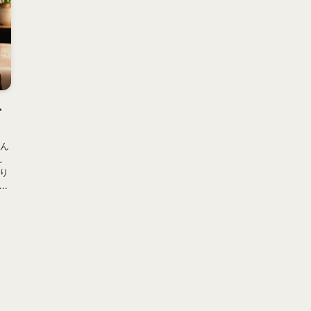
・
さん
れ
り
.