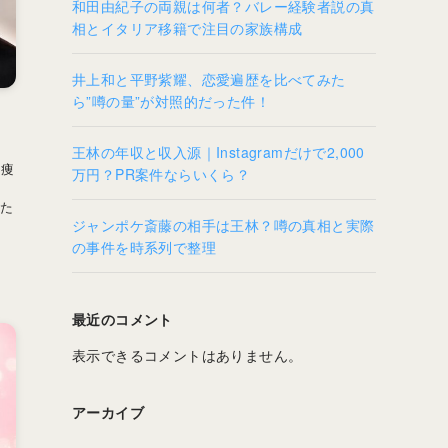
和田由紀子の両親は何者？バレー経験者説の真
相とイタリア移籍で注目の家族構成
井上和と平野紫耀、恋愛遍歴を比べてみた
ら”噂の量”が対照的だった件！
」
王林の年収と収入源｜Instagramだけで2,000
た痩
万円？PR案件ならいくら？
した
ジャンポケ斎藤の相手は王林？噂の真相と実際
の事件を時系列で整理
最近のコメント
表示できるコメントはありません。
アーカイブ