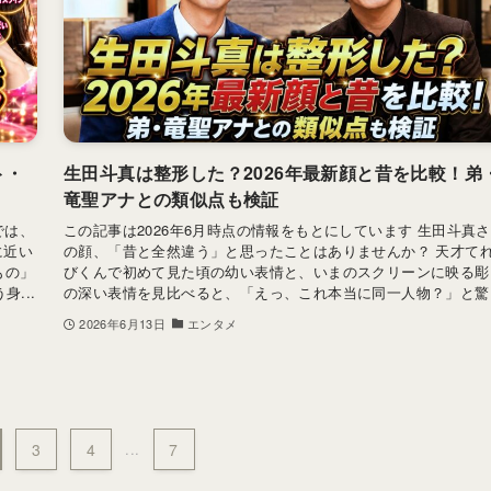
ト・
生田斗真は整形した？2026年最新顔と昔を比較！弟
竜聖アナとの類似点も検証
では、
この記事は2026年6月時点の情報をもとにしています 生田斗真
に近い
の顔、「昔と全然違う」と思ったことはありませんか？ 天才て
もの」
びくんで初めて見た頃の幼い表情と、いまのスクリーンに映る彫
...
の深い表情を見比べると、「えっ、これ本当に同一人物？」と驚..
2026年6月13日
エンタメ
3
4
...
7