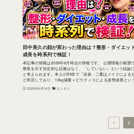
田中美久の顔が変わった理由は？整形・ダイエッ
成長を時系列で検証！
本記事の情報は2026年6月時点の情報です。 公開情報の範囲
整形を示す決定的な証拠はなく、「していない」という結論
と考えられます。本人がSNSで「涙袋・二重はメイクによる
と明言しており、10kg減量＋ピラティスによる姿勢改善という身
2026年6月14日
エンタメ
1
2