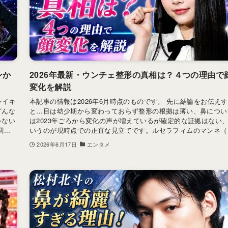
ンか
2026年最新・ウンチェ整形の真相は？４つの理由で
変化を解説
レイキ
本記事の情報は2026年6月時点のものです。 先に結論をお伝え
どんな
と…目は幼少期から変わっておらず整形の根拠は薄い、鼻につい
ゃない
は2023年ごろから変化の声が増えているが確定的な証拠はない
..
いうのが現時点での正直な見立てです。ルセラフィムのマンネ（..
2026年6月17日
エンタメ