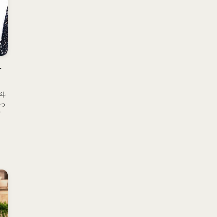
ケ
北斗
っ
ク