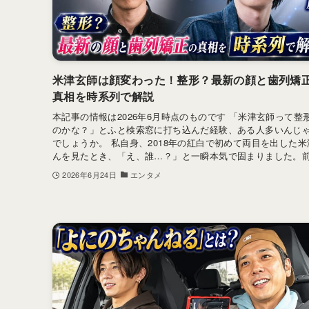
米津玄師は顔変わった！整形？最新の顔と歯列矯
真相を時系列で解説
本記事の情報は2026年6月時点のものです 「米津玄師って整
のかな？」とふと検索窓に打ち込んだ経験、ある人多いんじ
でしょうか。 私自身、2018年の紅白で初めて両目を出した米
んを見たとき、「え、誰…？」と一瞬本気で固まりました。前髪
2026年6月24日
エンタメ