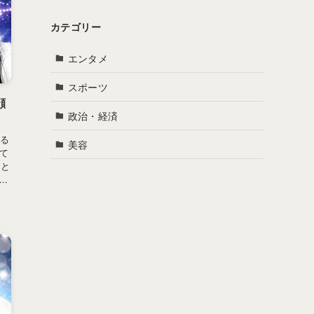
カテゴリー
エンタメ
スポーツ
顔
政治・経済
する
美容
て
、と
.