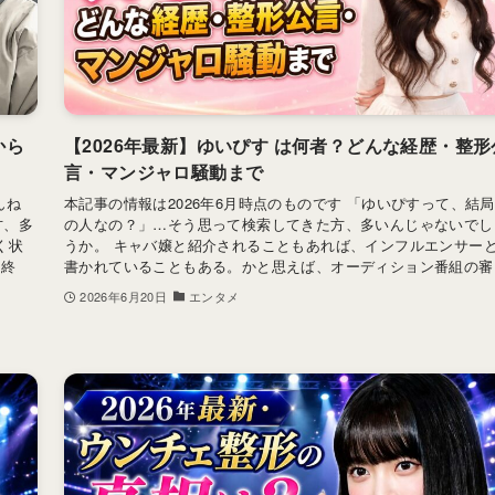
から
【2026年最新】ゆいぴす は何者？どんな経歴・整形
言・マンジャロ騒動まで
んね
本記事の情報は2026年6月時点のものです 「ゆいぴすって、結
方、多
の人なの？」…そう思って検索してきた方、多いんじゃないでし
く状
うか。 キャバ嬢と紹介されることもあれば、インフルエンサー
を終
書かれていることもある。かと思えば、オーディション番組の審..
2026年6月20日
エンタメ