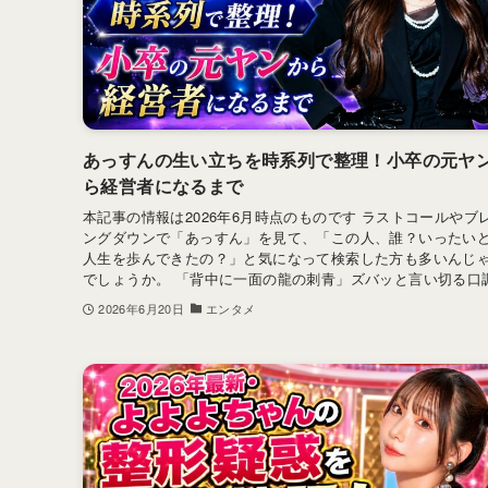
あっすんの生い立ちを時系列で整理！小卒の元ヤ
ら経営者になるまで
本記事の情報は2026年6月時点のものです ラストコールやブ
ングダウンで「あっすん」を見て、「この人、誰？いったい
人生を歩んできたの？」と気になって検索した方も多いんじ
でしょうか。 「背中に一面の龍の刺青」ズバッと言い切る口調.
2026年6月20日
エンタメ