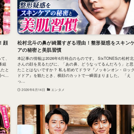
！顔
松村北斗の鼻が綺麗すぎる理由！整形疑惑をスキン
アの秘密と美肌習慣
って、
本記事の情報は2026年6月時点のものです。 SixTONESの松村
番組
さんの顔を見るたびに、「あの鼻、どうなってるんだろう」と思
見たと
たことはないですか？ 私も初めてドラマ『ノッキンオン・ロッ
...
ドドア』を観たとき、横顔のカットで一瞬固まりました。 「え
っ...
2026年6月14日
エンタメ